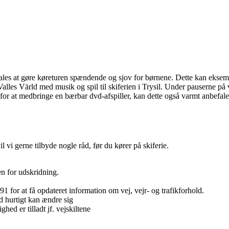
les at gøre køreturen spændende og sjov for børnene. Dette kan eksempe
alles Värld med musik og spil til skiferien i Trysil. Under pauserne på 
or at medbringe en bærbar dvd-afspiller, kan dette også varmt anbefale
vil vi gerne tilbyde nogle råd, før du kører på skiferie.
en for udskridning.
91 for at få opdateret information om vej, vejr- og trafikforhold.
 hurtigt kan ændre sig
hed er tilladt jf. vejskiltene