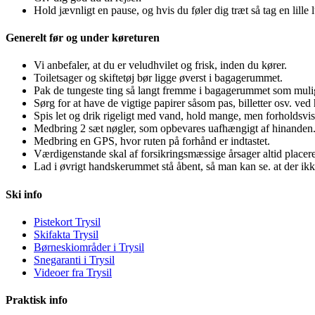
Hold jævnligt en pause, og hvis du føler dig træt så tag en lille 
Generelt før og under køreturen
Vi anbefaler, at du er veludhvilet og frisk, inden du kører.
Toiletsager og skiftetøj bør ligge øverst i bagagerummet.
Pak de tungeste ting så langt fremme i bagagerummet som muli
Sørg for at have de vigtige papirer såsom pas, billetter osv. ved
Spis let og drik rigeligt med vand, hold mange, men forholdsvis
Medbring 2 sæt nøgler, som opbevares uafhængigt af hinanden
Medbring en GPS, hvor ruten på forhånd er indtastet.
Værdigenstande skal af forsikringsmæssige årsager altid place
Lad i øvrigt handskerummet stå åbent, så man kan se. at der i
Ski info
Pistekort Trysil
Skifakta Trysil
Børneskiområder i Trysil
Snegaranti i Trysil
Videoer fra Trysil
Praktisk info