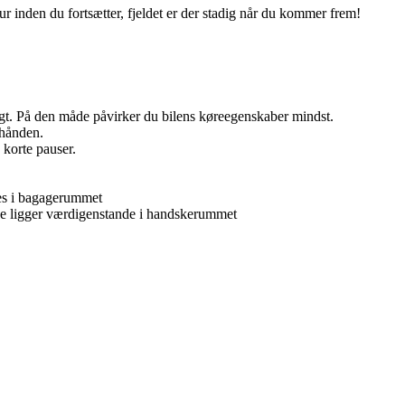
lur inden du fortsætter, fjeldet er der stadig når du kommer frem!
gt. På den måde påvirker du bilens køreegenskaber mindst.
 hånden.
 korte pauser.
.
res i bagagerummet
kke ligger værdigenstande i handskerummet