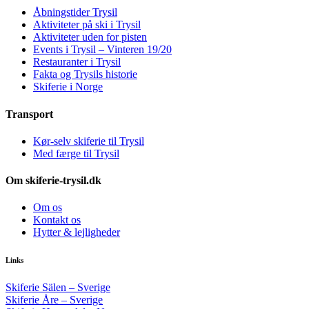
Åbningstider Trysil
Aktiviteter på ski i Trysil
Aktiviteter uden for pisten
Events i Trysil – Vinteren 19/20
Restauranter i Trysil
Fakta og Trysils historie
Skiferie i Norge
Transport
Kør-selv skiferie til Trysil
Med færge til Trysil
Om skiferie-trysil.dk
Om os
Kontakt os
Hytter & lejligheder
Links
Skiferie Sälen – Sverige
Skiferie Åre – Sverige