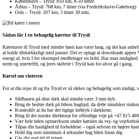
København – Trysil: 810 km, 8-10 timer
Århus – Trysil: 768 km, 7 timer (via Frederikshavn-Gøteborg)
Oslo – Trysil: 207 km, 3 timer 30 min.
Sådan får I en behagelig køretur til Trysil
Køreturen til Trysil med mindre børn kan være lang, og det kan anbefa
at holde tilstrækkeligt med pauser. Det er oplagt at downloade appen V
energi af, hvis I for eksempel medbringer en bold. Har man mulighed f
nemt og smertefrit, og jeres skiferie i Trysil kan for alvor gå i gang.
Kørsel om vinteren
For at din rejse til og fra Trysil er så sikker og behagelig som muligt, 
Slidbanen på dine dæk skal mindst være 3 mm dyb.
Brug de bedste dæk på bilens baghjul, da dette mindsker risiko
Kontrollér at du har det rigtige lufttryk i dækkene.
Ring til det norske direktorat for offentlige veje på +47 815 489
Vær hele tiden opmærksom under kørslen da vej- og vejrforhold
Tilpas din hastighed til forholdene – også selvom en højere hastig
Hold dig som minimum 4 sekunder bag bilen foran dig
Giv dig god tid til rejsen