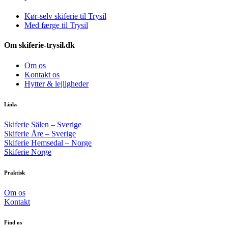
Kør-selv skiferie til Trysil
Med færge til Trysil
Om skiferie-trysil.dk
Om os
Kontakt os
Hytter & lejligheder
Links
Skiferie Sälen – Sverige
Skiferie Åre – Sverige
Skiferie Hemsedal – Norge
Skiferie Norge
Praktisk
Om os
Kontakt
Find os