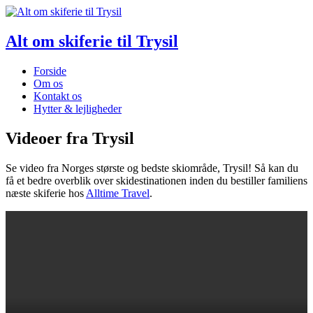
Alt om skiferie til Trysil
Forside
Om os
Kontakt os
Hytter & lejligheder
Videoer fra Trysil
Se video fra Norges største og bedste skiområde, Trysil! Så kan du
få et bedre overblik over skidestinationen inden du bestiller familiens
næste skiferie hos
Alltime Travel
.