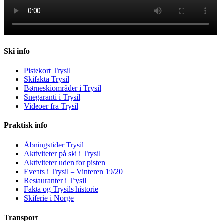
Ski info
Pistekort Trysil
Skifakta Trysil
Børneskiområder i Trysil
Snegaranti i Trysil
Videoer fra Trysil
Praktisk info
Åbningstider Trysil
Aktiviteter på ski i Trysil
Aktiviteter uden for pisten
Events i Trysil – Vinteren 19/20
Restauranter i Trysil
Fakta og Trysils historie
Skiferie i Norge
Transport